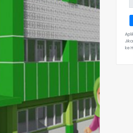
Apli
Jik
ke 